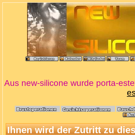
Aus new-silicone wurde porta-estet
es
Ihnen wird der Zutritt zu die