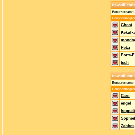
new-silicon
Benutzername
Gruppenmitglie
Ghost
Kekulk
mondog
Petzi
Porta-E
tech
new-silicon
Benutzername
Gruppenmitglie
Caro
engel
hoppel
Sophie
Zabbes