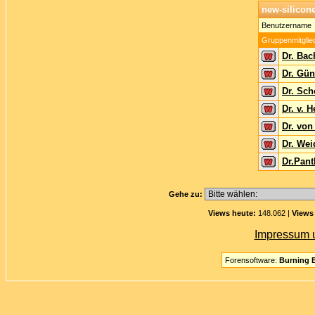
new-silicon
Benutzername
Gruppenmitglie
Dr. Bach
Dr. Gün
Dr. Sch
Dr. v. 
Dr. von
Dr. We
Dr.Pant
Gehe zu:
Views heute:
148.062 |
Views
Impressum 
Forensoftware:
Burning B