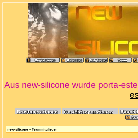
Aus new-silicone wurde porta-estet
es
new-silicone
» Teammitglieder