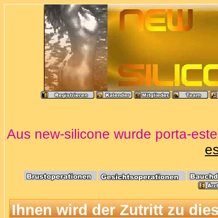
Aus new-silicone wurde porta-estet
es
Ihnen wird der Zutritt zu die