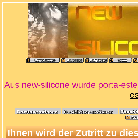
Aus new-silicone wurde porta-estet
es
Ihnen wird der Zutritt zu die