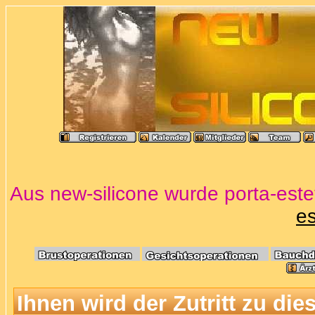
Aus new-silicone wurde porta-estet
es
Ihnen wird der Zutritt zu die