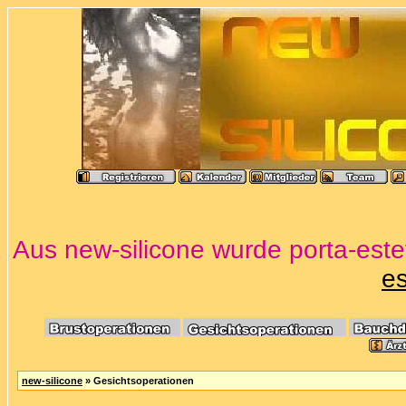
Aus new-silicone wurde porta-estet
es
new-silicone
» Gesichtsoperationen