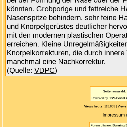
bei der Formung der Nase oder der 
könnten. Grobporige und fettreiche H
Nasenspitze behindern, sehr feine H
und Knorpelgerüstes deutlicher hervo
mit den modernen plastischen Opera
erreichen. Kleine Unregelmäßigkeite
Knorpelkorrekturen, die durch inner
manchmal eine Nachkorrektur.
(Quelle:
VDPC
)
Seitenauswahl:
Powered by
JGS-Portal V
Views heute:
115.835 |
Views 
Impressum 
Forensoftware:
Burning B