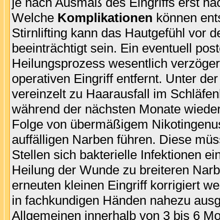
je nach Ausmaß des Eingriffs erst na
Welche
Komplikationen
können ent
Stirnlifting kann das Hautgefühl vor d
beeinträchtigt sein. Ein eventuell po
Heilungsprozess wesentlich verzöger
operativen Eingriff entfernt. Unter 
vereinzelt zu Haarausfall im Schläf
während der nächsten Monate wieder
Folge von übermäßigem Nikotingen
auffälligen Narben führen. Diese mü
Stellen sich bakterielle Infektionen e
Heilung der Wunde zu breiteren Narb
erneuten kleinen Eingriff korrigiert 
in fachkundigen Händen nahezu ausge
Allgemeinen innerhalb von 3 bis 6 Mo