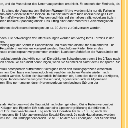
en, und die Muskulatur des Unterhautgewebes erschlafft. Es entsteht der Eindruck, als
er Straffung der Augenpartien. Bei dem
Wangenlifting
werden nicht nur die Falten in
ann durch einen weiteren kleinen Hautschnitt unter dem Kinn überschüssiges Fett
 Normalfall werden Schläfen, Wangen und Hals auf einmal gestrafft, wobei zusätzlich
tlich bessere Spannung erzielt. Das Lifting einer oder mehrerer Gesichtsregionen
och können die Alterserscheinungen um ca. 10 Jahre zurückversetzt werden.
4 Stunden. Die notwendigen Voruntersuchungen werden am Vortag Ihres Termins in der
nen.
fting liegt der Schnitt in Scheitelhöhe und reicht von einem Ohr zum anderen. Die
Fettpölsterchen können korrigiert werden. Hauchdünne Fäden fixieren das
ren heute endoskopisch vorgenommen werden. Nach dem Schließen der Wundränder mit
ichtsbereich sind völlig normal. Die stärksten Schwellungen treten 1 bis 2 Tage nach
ch sollten Sie sich nicht beunruhigen, wenn Sie Schmerzen hinter dem Ohr spüren. Sie
entuell postoperativ auftretender Bluterguss kann den Heilungsprozess wesentlich
ch kommen. Die Haare wachsen jedoch während der nächsten Monate wieder nach.
 werden. Stellen sich bakterielle Infektionen ein, kann dies durch die verzögerte,
undigen Händen nahezu ausgeschlossen sind, regenerieren sich im Allgemeinen
eren. Eine permanente, durch Nervenverletzungen bedingte Störung der
bensjahr. Außerdem wird die Haut nicht nach oben gehoben. Kleine Falten werden bei
 Kollagen und Eigenfett läßt sich auch eine Lippenvergrößerung durchführen. Zu
or dem Ohr. Haarwäsche am 4. Tag nach der Operation Am 07. - 10. Tag nach der
Höhensonne für 3 Monate vermeiden Spezial-Kosmetik Je nach Hautalterung werden
 im Ohr- und Ohrläppchenbereich. Stufe III: Ab dem 50. Lebensjahr - der Schnitt wird