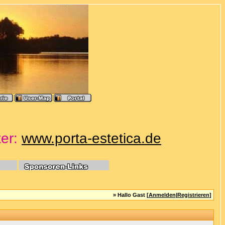
ter:
www.porta-estetica.de
» Hallo Gast [
Anmelden
|
Registrieren
]