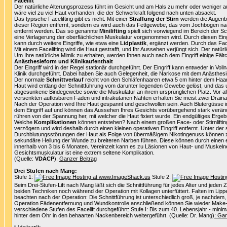
Facelift
Der natürliche Alterungsprozess führt im Gesicht und am Hals zu mehr oder weniger au
wäre viel zu viel Haut vorhanden, die der Schwerkraft folgend nach unten absackt.
Das typische Facelifting gibt es nicht. Mit einer
Straffung der Stirn
werden die Augenbr
dieser Region entfernt, sondern es wird auch das Fettgewebe, das vom Jochbogen nach
entfernt werden. Das so genannte
Minilifting
spielt sich vorwiegend im Bereich der Sc
eine Verlagerung der oberflächlichen Muskulatur vorgenommen wird. Durch diesen Eing
kann durch weitere Eingriffe, wie etwa eine
Lidplastik
, ergänzt werden. Durch das Face
Mit einem Facelifting wird die Haut gestrafft, und Ihr Aussehen verjüngt sich. Der nat
Um Ihre natürliche Mimik zu erhalten, werden Ihnen auch nach dem Eingriff einige Fältc
Anästhesieform und Klinikaufenthalt
Der Eingriff wird in der Regel stationär durchgeführt. Der Eingriff kann entweder in 
Klinik durchgeführt. Dabei haben Sie auch Gelegenheit, die Narkose mit dem Anästhesist
Der normale
Schnittverlauf
reicht von den Schläfenhaaren etwa 5 cm hinter dem Haara
Haut wird entlang der Schnittführung vom darunter liegenden Gewebe gelöst, und das
abgesunkene Bindegewebe sowie die Muskulatur an ihrem ursprünglichen Platz. Vor a
versenkten auflösbaren Fäden und intrakutanen Nähten erhalten Sie meist zwei Draina
Nach der Operation wird Ihre Haut gespannt und geschwollen sein. Auch Blutergüsse i
dem Eingriff auf und können das Aussehen Ihres Gesichts vorübergehend stark verände
rühren von der Spannung her, mit welcher die Haut fixiert wurde. Ein endgültiges Erge
Welche
Komplikationen
können entstehen? Nach einem großen Face- oder Stirnlifting 
verzögern und wird deshalb durch einen kleinen operativen Eingriff entfernt. Unter 
Durchblutungsstörungen der Haut als Folge von übermäßigem Nikotingenuss können zu 
sekundäre Heilung der Wunde zu breiteren Narben führen. Diese können durch einen er
innerhalb von 3 bis 6 Monaten. Vereinzelt kann es zu Läsionen von Haut- und Muskel
Gesichtsmuskulatur ist eine extrem seltene Komplikation.
(Quelle:
VDÄCP
):
Ganzer Beitrag
Drei Stufen nach Mang:
Stufe 1:
Stufe 2:
Beim Drei-Stufen-Lift nach Mang läßt sich die Schnittführung für jedes Alter und jeden 
beiden Techniken noch während der Operation mit Kollagen unterfüttert. Falten im Lip
beachten nach der Operation: Die Schnittführung ist unterschiedlich groß, je nachdem,
Operation Fädenentfernung und Wundkontrolle anschließend können Sie wieder Make-u
verschiedene Stufen des Facelift durchgeführt: Stufe I: Bis zum 40. Lebensjahr - minim
hinter dem Ohr in den behaarten Nackenbereich weitergeführt. (Quelle: Dr. Mang)
: Gan