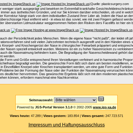
(Quelle: plasticsurgery.com
der weniger stark ausgeprägt und bewirken im Extremfall krankhafte Gesichtsfeldeinschränku
st immer aus ästhetischen Gründen, und nur Sie können darüber entscheiden, ob und in welchem 
er Korrektur hängt stark von dem individuellen Zustand Ihrer Lider ab. Indem die Haut an 
ie überschüssige Haut entfernt wird - in etwa ist das soviel, wie mit zwei Fingern gefasst
Teil der überstarken Lidmuskulatur weggenommen Neben den Risiken ders Facelifts ist hier ei
ch der Persönlichkeit jedes Menschen. Wem die eigene Nase "nicht paßt", der leidet oft jahre
tionsverfahren sind seit vielen Jahrzehnten technisch ausgereift und in den Händen eines 
das Knorpel- und Knochengerüst der Nase in chirurgischer Feinarbeit präpariert und entspr
e der Nasen speziell entwickelt wurden. Meistens ist ein zu hoher Nasenrücken zu verkleine
e auch die Nasenatmung behindern kann. Die Begradigung der Nasenscheidewand gehört dann 
nt werden.
d die Form und Größe entsprechend Ihren Vorstellungen verfeinert und in harmonische Prop
ne Schiefnase begradigt werden. Die gewünschte Form läßt sich dann am besten modellieren,
n Einzelfällen Knorpel oder Knochen transplantiert werden, um eine gute Form und Funkti
 Probleme bei der Formung der Nase oder der Funktion der Nasenatmung verursachen könnte
es deutlicher hervortreten. Das gewünschte Ergebnis läßt sich mit den modernen plastische
tehen können, erfordern manchmal eine Nachkorrektur.
Seitenauswahl:
Powered by
JGS-Portal Version 3.1.0
© 2002-2005
www.jgs-xa.de
Views heute:
47.289 |
Views gestern:
183.854 |
Views gesamt:
247.723.571
Impressum und Haftungsausschluss