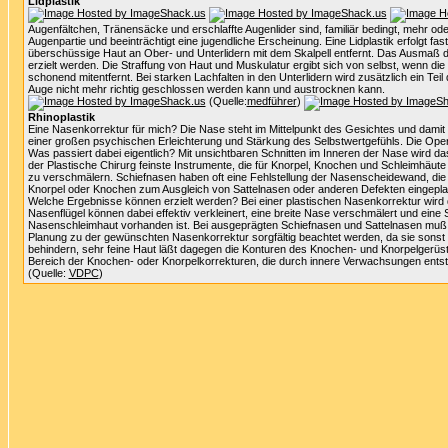
Lidplastik
Augenfältchen, Tränensäcke und erschlaffte Augenlider sind, familiär bedingt, mehr o
Augenpartie und beeinträchtigt eine jugendliche Erscheinung. Eine Lidplastik erfolgt fa
überschüssige Haut an Ober- und Unterlidern mit dem Skalpell entfernt. Das Ausmaß d
erzielt werden. Die Straffung von Haut und Muskulatur ergibt sich von selbst, wenn d
schonend mitentfernt. Bei starken Lachfalten in den Unterlidern wird zusätzlich ein 
Auge nicht mehr richtig geschlossen werden kann und austrocknen kann.
(Quelle:
medführer
)
Rhinoplastik
Eine Nasenkorrektur für mich? Die Nase steht im Mittelpunkt des Gesichtes und damit au
einer großen psychischen Erleichterung und Stärkung des Selbstwertgefühls. Die Opera
Was passiert dabei eigentlich? Mit unsichtbaren Schnitten im Inneren der Nase wird 
der Plastische Chirurg feinste Instrumente, die für Knorpel, Knochen und Schleimhäut
zu verschmälern. Schiefnasen haben oft eine Fehlstellung der Nasenscheidewand, di
Knorpel oder Knochen zum Ausgleich von Sattelnasen oder anderen Defekten eingepla
Welche Ergebnisse können erzielt werden? Bei einer plastischen Nasenkorrektur wir
Nasenflügel können dabei effektiv verkleinert, eine breite Nase verschmälert und ei
Nasenschleimhaut vorhanden ist. Bei ausgeprägten Schiefnasen und Sattelnasen muß i
Planung zu der gewünschten Nasenkorrektur sorgfältig beachtet werden, da sie sonst
behindern, sehr feine Haut läßt dagegen die Konturen des Knochen- und Knorpelgerüst
Bereich der Knochen- oder Knorpelkorrekturen, die durch innere Verwachsungen ents
(Quelle:
VDPC
)