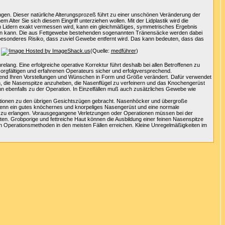
ngen. Dieser natürliche Alterungsprozeß führt zu einer unschönen Veränderung der
Alter Sie sich diesem Eingriff unterziehen wollen. Mit der Lidplastik wird die
den Lidern exakt vermessen wird, kann ein gleichmäßiges, symmetrisches Ergebnis
 werden kann. Die aus Fettgewebe bestehenden sogenannten Tränensäcke werden dabei
n besonderes Risiko, dass zuviel Gewebe entfernt wird. Das kann bedeuten, dass das
(Quelle:
medführer
)
lang. Eine erfolgreiche operative Korrektur führt deshalb bei allen Betroffenen zu
sorgfältigen und erfahrenen Operateurs sicher und erfolgversprechend.
echend Ihren Vorstellungen und Wünschen in Form und Größe verändert. Dafür verwendet
rn, die Nasenspitze anzuheben, die Nasenflügel zu verfeinern und das Knochengerüst
ebenfalls zu der Operation. In Einzelfällen muß auch zusätzliches Gewebe wie
ortionen zu den übrigen Gesichtszügen gebracht. Nasenhöcker und übergroße
 wenn ein gutes knöchernes und knorpeliges Nasengerüst und eine normale
on zu erlangen. Vorausgegangene Verletzungen oder Operationen müssen bei der
n. Grobporige und fettreiche Haut können die Ausbildung einer feinen Nasenspitze
n Operationsmethoden in den meisten Fällen erreichen. Kleine Unregelmäßigkeiten im