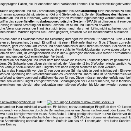
sgeprägten Falten, die Ihr Aussehen stark verändern können. Die Hautelastizität geht verlor
auen angehoben und die Zornesfalten geglättet. Ein
Schläfenlifting
führt zusätzlich zu ein
 unten abgerutscht ist, wieder an Ort und Stelle gebracht. Bei der
Straffung des Halses
k
hläfen ab und ist nur sinnvoll, wenn keine großen Veränderungen beseitigt werden sollen. Im
riff in das
superfizielle muskuloaponeurotische System (SMAS)
wird insgesamt eine deu
lifting ist keine Straffung der feinen Fältchen um Mund und Lidern zu erwarten.
ürliche Alterungsprozess der Haut lässt sich jedoch auch durch ein Lifting nicht aufhalten, d
hen bleiben. Würden rigoros alle Falten geglättet, erhielten Sie ein maskenhaftes Aussehen.
Vollnarkose oder in Lokalanästhesie mit Sedierung durchgeführt werden. Er dauert ca. 3 bis 
en zu besprechen. Je nach Eingriff ist mit einem Klinikaufenthalt von 5 bis 7 Tagen zu rech
nsatz, geht vor dem Ohr vorbei und endet dann hinter den Ohren im Nacken. Bei einem Stirnli
 unter der Haut gelegene Bindegewebe, die erschlaffte Mimik-Muskulatur sowie abgesunkene 
llem an der Stirn, im Wangenbereich und in der Augenregion können viele dieser Korrektu
gen und um den Kopf einen leichten Verband.
m Bereich der Wangen und unter dem Kinn sowie ein leichtes Taubheitsgefühl im gesamten Ges
rn. Die Schwellungen bilden sich innerhalb der folgenden 2 bis 3 Wochen wieder zurück. Au
bnis kann je nach Ausmaß des Eingriffs erst nach einigen Monaten beurteilt werden.
kann das Hautgefühl vor den Ohren oder an der Stirn langfristig beeinträchtigt sein. Ein ev
der starken Spannung der Gesichtshaut kann es vereinzelt zu Haarausfall im Schläfenberei
Wundrandnekrosen und auffälligen Narben führen. Diese müssen gegebenenfalls nachbehandelt
neuten kleinen Eingriff korrigiert werden. Schädigungen der Gesichtsnerven, die in fachk
nerven kommen, die sich aber selbsttätig innerhalb von Wochen bis Monaten wieder regeneri
Stufe 3:
Zustand der Haut individuell erweitern. Ein kleiner, nahezu unblutiger Eingriff ab dem 40. Le
penbereich verschwinden durch die Behandlung mit einem Diamantschleifgerät oder Laser. Mit
 wie stark korrigiert werden muss. Beim Stufe-1-Lifting genügt ein relativ kurzer Schnitt v
p auftragen Volle gesellschaftliche Integration nach 2-3 Wochen Sonneneinstrahlung und 
ale Schnittführung oberhalb des Ohres. Stufe II: Um das 45. Lebensjahr - drei kleine Schnitte
zer Beitrag