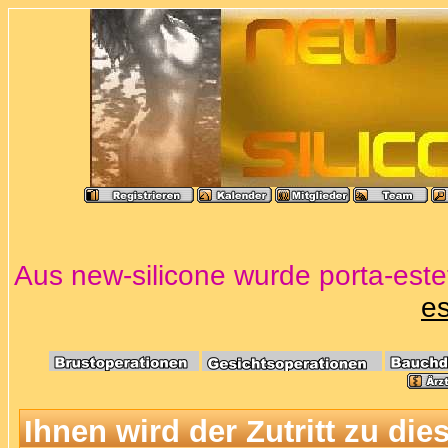
Aus new-silicone wurde porta-estet
es
Ihnen wird der Zutritt zu die