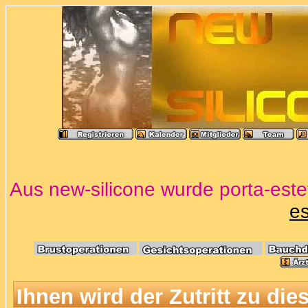
Aus new-silicone wurde porta-estet
es
Ihnen wird der Zutritt zu die