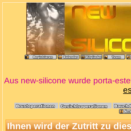
Aus new-silicone wurde porta-estet
es
Ihnen wird der Zutritt zu die