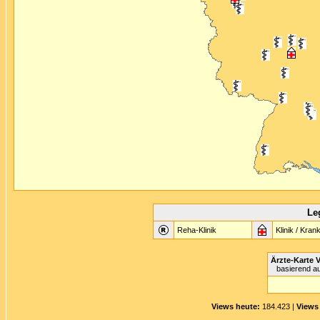
Le
Reha-Klinik
Klinik / Kra
Ärzte-Karte
V
basierend a
Views heute:
184.423 |
Views