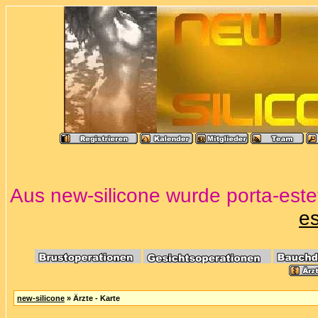
Aus new-silicone wurde porta-estet
es
new-silicone
» Ärzte - Karte